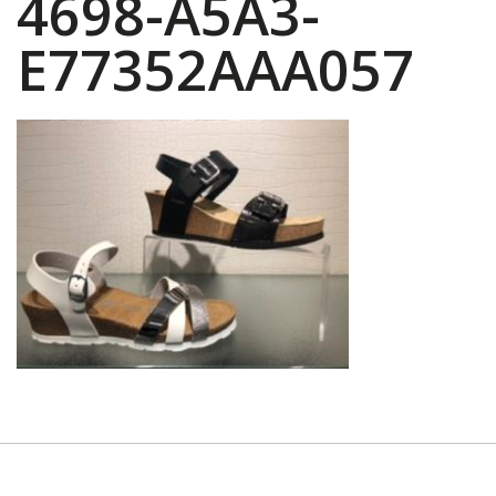
4698-A5A3-
E77352AAA057