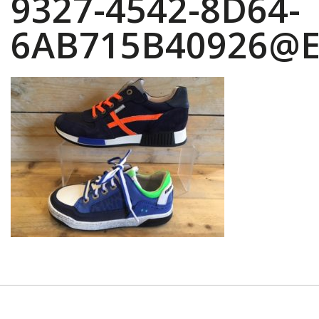
9327-4542-8D64-
6AB715B40926@