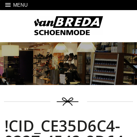
MENU
!CID_CE35D6C4-